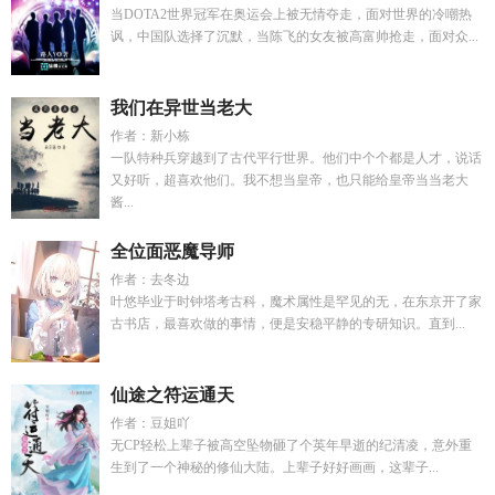
当DOTA2世界冠军在奥运会上被无情夺走，面对世界的冷嘲热
讽，中国队选择了沉默，当陈飞的女友被高富帅抢走，面对众...
我们在异世当老大
作者：新小栋
一队特种兵穿越到了古代平行世界。他们中个个都是人才，说话
又好听，超喜欢他们。我不想当皇帝，也只能给皇帝当当老大
酱...
全位面恶魔导师
作者：去冬边
叶悠毕业于时钟塔考古科，魔术属性是罕见的无，在东京开了家
古书店，最喜欢做的事情，便是安稳平静的专研知识。直到...
仙途之符运通天
作者：豆姐吖
无CP轻松上辈子被高空坠物砸了个英年早逝的纪清凌，意外重
生到了一个神秘的修仙大陆。上辈子好好画画，这辈子...