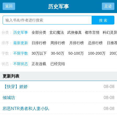
历史军事
返回
足迹
搜 索
分类：
历史军事
全部分类
玄幻魔法
武侠修真
都市言情
科幻灵
排序：
最新更新
日排行榜
周排行榜
月排行榜
总排行榜
日推
字数：
不限字数
30万以下
30-50万
50-100万
100-200万
20
状态：
不限状态
正在连载
已经完结
更新列表
【快穿】娇娇
08-08
倾城坊
08-08
邪恶NTR勇者和人妻小队
08-08