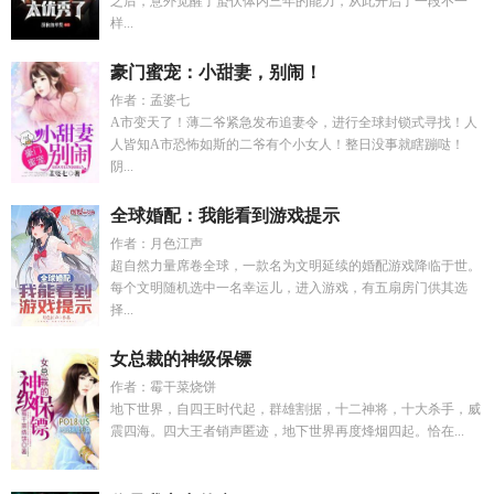
之后，意外觉醒了蛰伏体内三年的能力，从此开启了一段不一
样...
豪门蜜宠：小甜妻，别闹！
作者：孟婆七
A市变天了！薄二爷紧急发布追妻令，进行全球封锁式寻找！人
人皆知A市恐怖如斯的二爷有个小女人！整日没事就瞎蹦哒！
阴...
全球婚配：我能看到游戏提示
作者：月色江声
超自然力量席卷全球，一款名为文明延续的婚配游戏降临于世。
每个文明随机选中一名幸运儿，进入游戏，有五扇房门供其选
择...
女总裁的神级保镖
作者：霉干菜烧饼
地下世界，自四王时代起，群雄割据，十二神将，十大杀手，威
震四海。四大王者销声匿迹，地下世界再度烽烟四起。恰在...