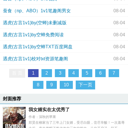
蚕食（np、ABO）1v1笔趣阁男女
08-04
遇虎(古言1v1)by(空蝉)未删减版
08-04
遇虎(古言1v1)by空蝉免费阅读
08-04
遇虎(古言1v1)by空蝉TXT百度网盘
08-04
遇虎(古言1v1)校对txt资源笔趣阁
08-04
首 页
1
2
3
4
5
6
7
8
9
10
下一页
封面推荐
我女婿实在太优秀了
作者：深秋的苹果
郑昊在柳家当了三年上门女婿，受尽白眼，尝尽辛酸！一次羞辱