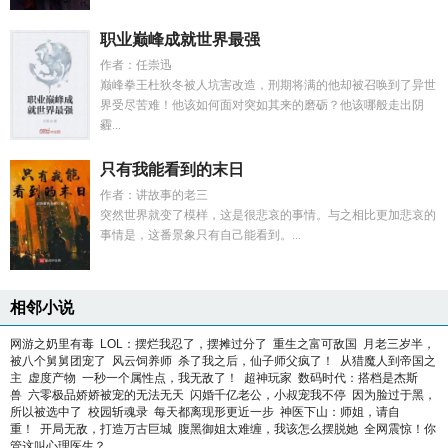
职业巅峰成就世界最强
作者：任崇迅
巅峰拳王杜狄冬被人坑害改造，刑期将满的他却被召唤到了异世
界受尽苦难！他该如何面对突如其来的磨砺？他该哪般走出阴
霾...
只有我能看到的末日
作者：讲故事的老三
突然世界就变了模样，这是很悲哀的事情。与之相比更加悲哀的
事情是，这番景象只有自己能看到。...
相邻小说
网游之奶里有毒
LOL：摆烂我忍了，摆摊过分了
重生之富可敌国
月老三岁半，
被八个舅舅团宠了
风云饲养师
杀了我之后，仙子师父疯了！
从猎魔人到帝国之
主
虚度产物
一秒一个属性点，我无敌了！
超神玩家
数码时代：搭档是杰斯
兽
六零极品娇娇被宠的无法无天
闪婚千亿老公，小叔宠我不停
因为脸过于黑，
所以被选中了
校园斩魂录
每天都离现形更近一步
神医下山：师姐，请自
重！
开局无敌，打造万古巨城
腹黑御姐太难缠，我该怎么摆脱她
全网震惊！你
管这叫心理医生？