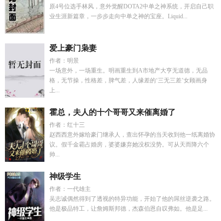
原4号位选手林风，意外觉醒DOTA2中单之神系统，开启自己职
业生涯新篇章，一步步走向中单之神的宝座。Liquid...
爱上豪门枭妻
作者：明景
一场意外，一场重生。明画重生到A市地产大亨无道德，无品
格，无节操，性格差，脾气差，人缘差的‘三无三差’女顾画身
上...
霍总，夫人的十个哥哥又来催离婚了
作者：红十三
赵西西意外嫁给豪门继承人，查出怀孕的当天收到他一纸离婚协
议。假千金霸占婚房，婆婆嫌弃她没权没势。可从天而降六个
帅...
神级学生
作者：一代雄主
吴志诚偶然得到了透视的特异功能，开始了他的屌丝逆袭之路。
他是极品特工，让詹姆斯邦德，杰森伯恩自叹弗如。他是足...