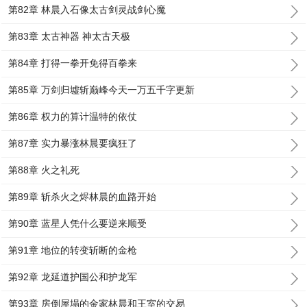
第82章 林晨入石像太古剑灵战剑心魔
第83章 太古神器 神太古天极
第84章 打得一拳开免得百拳来
第85章 万剑归墟斩巅峰今天一万五千字更新
第86章 权力的算计温特的依仗
第87章 实力暴涨林晨要疯狂了
第88章 火之礼死
第89章 斩杀火之烬林晨的血路开始
第90章 蓝星人凭什么要逆来顺受
第91章 地位的转变斩断的金枪
第92章 龙延道护国公和护龙军
第93章 房倒屋塌的金家林晨和王室的交易