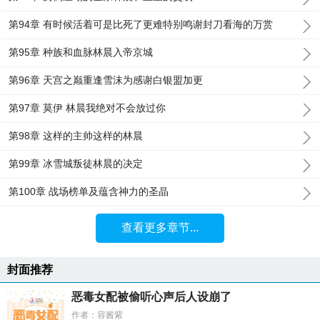
第94章 有时候活着可是比死了更难特别鸣谢封刀看海的万赏
第95章 种族和血脉林晨入帝京城
第96章 天宫之巅重逢雪沫为感谢白银盟加更
第97章 莫伊 林晨我绝对不会放过你
第98章 这样的主帅这样的林晨
第99章 冰雪城叛徒林晨的决定
第100章 战场榜单及蕴含神力的圣晶
查看更多章节...
封面推荐
恶毒女配被偷听心声后人设崩了
作者：容酱紫