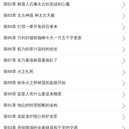
第82章 林晨入石像太古剑灵战剑心魔
第83章 太古神器 神太古天极
第84章 打得一拳开免得百拳来
第85章 万剑归墟斩巅峰今天一万五千字更新
第86章 权力的算计温特的依仗
第87章 实力暴涨林晨要疯狂了
第88章 火之礼死
第89章 斩杀火之烬林晨的血路开始
第90章 蓝星人凭什么要逆来顺受
第91章 地位的转变斩断的金枪
第92章 龙延道护国公和护龙军
第93章 房倒屋塌的金家林晨和王室的交易