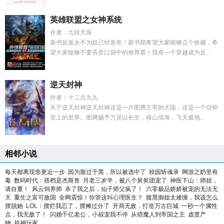
英雄联盟之女神系统
作者：九转天珠
新书反派永不为奴已经发布！新书期希望大家能够点个收藏，希
望大家能够不要吝啬口袋中的推荐票！我有一个穿越成为反...
逆天封神
作者：十二点九九
关于逆天封神逆天封神这是一片图腾主宰的大陆，这是一个信仰
至上的世界。图腾赐予万灵以长生，移山填海，飞天遁地...
相邻小说
每天都离现形更近一步
因为脸过于黑，所以被选中了
校园斩魂录
网游之奶里有
毒
数码时代：搭档是杰斯兽
月老三岁半，被八个舅舅团宠了
神医下山：师姐，
请自重！
风云饲养师
杀了我之后，仙子师父疯了！
六零极品娇娇被宠的无法无
天
重生之富可敌国
全网震惊！你管这叫心理医生？
腹黑御姐太难缠，我该怎么
摆脱她
LOL：摆烂我忍了，摆摊过分了
开局无敌，打造万古巨城
一秒一个属性
点，我无敌了！
闪婚千亿老公，小叔宠我不停
从猎魔人到帝国之主
虚度产
物
超神玩家