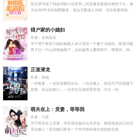
苏念穿书成了狗血玛丽小说里男二的恶毒老婆面对身价千亿，每
天在800平米的别墅醒来，身边无数佣人伺候，却没有爱情的...
猎户家的小媳妇
作者：未闻花名
关于猎户家的小媳妇被家人设计送给一个傻子当媳妇，路遇冷酷
男子以一只山鸡将她救下，从此被男人圈养家中，喂喂鸡，种...
正道潜龙
作者：伪戒
一件枪案，一名卧底横死街头。一位办案人，曾在庄严的国徽下
宣誓。命运的路口，一位孪生兄弟粉墨登场，引出一段...
萌夫在上：灵妻，等等我
作者：小栾
关于萌夫在上灵妻，等等我吴颜从出生开始，她就知道自己此生
无法嫁人！因为她们家有一个世代相传很古老的职业道...