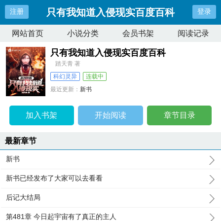
只有我知道入侵现实百度百科
注册
登录
网站首页
小说分类
会员书架
阅读记录
只有我知道入侵现实百度百科
踏天青 著
科幻灵异
连载中
最近更新：
新书
更新时间：
2023-12-19 01:42:39
加入书架
开始阅读
章节目录
最新章节
新书
新书已经发布了大家可以去看看
后记大结局
第481章 今日起宇宙有了真正的主人