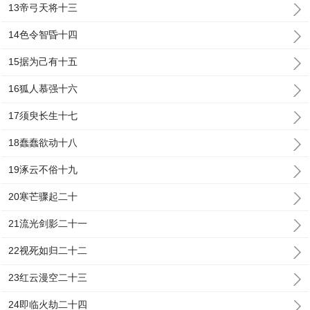
13帝弓天将十三
14色令智昏十四
15据为己有十五
16狐人慕强十六
17须臾长生十七
18蠢蠢欲动十八
19涿云不俗十九
20寒芒骤起二十
21流光剑影二十一
22视死如归二十二
23红云漫空二十三
24即临火劫二十四