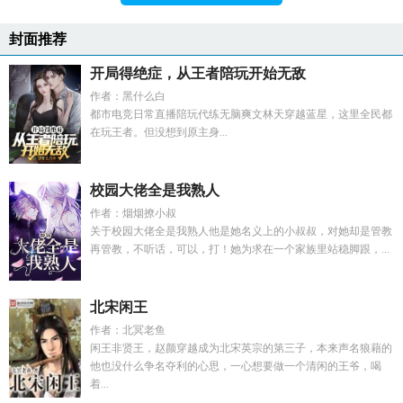
封面推荐
开局得绝症，从王者陪玩开始无敌
作者：黑什么白
都市电竞日常直播陪玩代练无脑爽文林天穿越蓝星，这里全民都
在玩王者。但没想到原主身...
校园大佬全是我熟人
作者：烟烟撩小叔
关于校园大佬全是我熟人他是她名义上的小叔叔，对她却是管教
再管教，不听话，可以，打！她为求在一个家族里站稳脚跟，...
北宋闲王
作者：北冥老鱼
闲王非贤王，赵颜穿越成为北宋英宗的第三子，本来声名狼藉的
他也没什么争名夺利的心思，一心想要做一个清闲的王爷，喝
着...