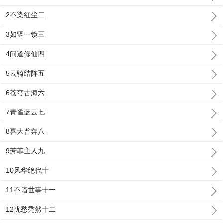
2不染红尘二
3如竖一镜三
4问道修仙四
5云骑结阵五
6苍穹古海六
7青雀蓝云七
8喜大普奔八
9芳菲主人九
10风华绝代十
11不谙世事十一
12忧愁秃然十二