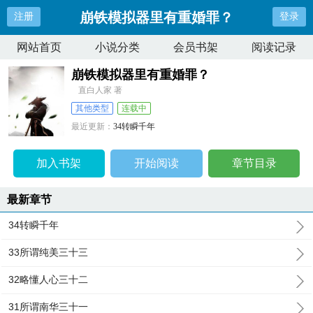
崩铁模拟器里有重婚罪？
注册
登录
网站首页
小说分类
会员书架
阅读记录
崩铁模拟器里有重婚罪？
直白人家 著
其他类型
连载中
最近更新：
34转瞬千年
更新时间：
2026-07-04 16:16:50
加入书架
开始阅读
章节目录
最新章节
34转瞬千年
33所谓纯美三十三
32略懂人心三十二
31所谓南华三十一