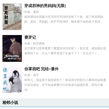
穿成邪神的男妈妈[无限]
作者：宴骄
副本团结街花园小区完结可宰沈时安捡了个崽，成了单亲男妈
妈。是的，男妈妈。肉乎乎软绵绵，糯米团子似的崽子坚持...
赛罗记
作者：时空梦夜
关于赛罗记世界重置？重置到5920年前？！那不是，很容易出现
差错吗？什…什么？赛罗变成了女孩子了？！怎么办？！...
你罩我吧 完结+番外
作者：满子
帅哥儿，我这辈子就指望你了！陈荏高中时因为小事和同桌林雁
行反目成仇，并不知道林雁行日后将成为超级巨星，而自己惨
淡...
相邻小说