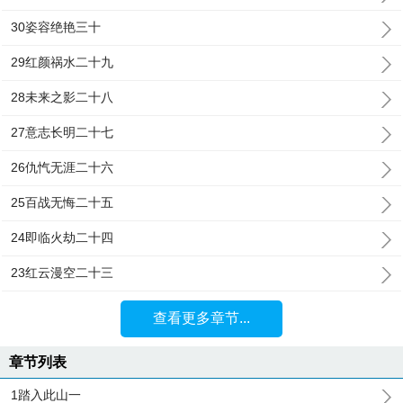
30姿容绝艳三十
29红颜祸水二十九
28未来之影二十八
27意志长明二十七
26仇忾无涯二十六
25百战无悔二十五
24即临火劫二十四
23红云漫空二十三
查看更多章节...
章节列表
1踏入此山一