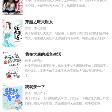
关于亡灵至尊拥有远古神玉，掌控无数亡灵。普通大三生进入亡
灵空间，收服无数强大的亡灵，纵横现实都市。...
穿越之旺夫医女
作者：杏花弦雨
关于穿越之旺夫医女一朝穿越，江颜成了古代同名同姓的落魄小
农女。暗里被人冤枉背上浪荡的骂名不说，明里还遭亲人的算...
我在大康的咸鱼生活
作者：俊秀才
转生开局就是亲王世子，俗称小王爷大康国朝安稳，四海清平，
商业发达，皇帝大伯又是出了名的宽厚待人我以为我已经站在
了...
我就亲一下
作者：阿月浑子z
关于我就亲一下我男朋友真可爱，我就亲一下电竞之光姚云野觉
的自己最近有点水逆，先是被禁赛又是退役，在学校读书...