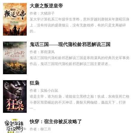
大唐之叛逆皇帝
作者：大猪蹄子
某大学计算机系三年级学生李晔，意外穿越到唐朝末年唐昭宗身
上，没有传说的盛唐烟云，没有无敌雄师，有的只是支离破碎
的...
鬼话三国——现代蒲松龄邪恶解说三国
作者：寒雨潇风
鬼话三国现代蒲松龄邪恶解说三国是寒雨潇风的经典历史军事类
作品，鬼话三国现代蒲松龄邪恶解说三国主要讲述...
狂枭
作者：实验小白鼠
谁是主宰，谁为狂枭，谁能耸立黑榜之巅！狄成，东南亚死亡格
斗赛区彗星崛起的不灭神话，撕裂天网枷锁，邀战天下，打拼
一...
快穿：宿主你被反攻略了
作者：柳三月