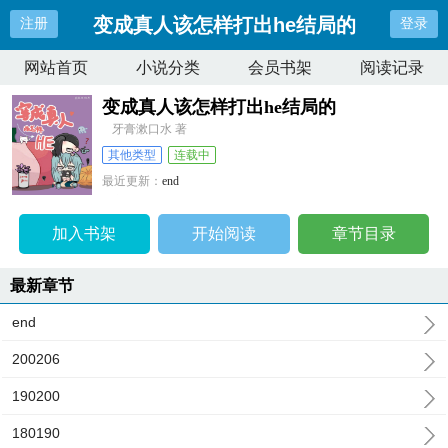
变成真人该怎样打出he结局的
注册
登录
网站首页
小说分类
会员书架
阅读记录
变成真人该怎样打出he结局的
牙膏漱口水 著
其他类型
连载中
最近更新：
end
更新时间：
2024-10-18 08:34:18
加入书架
开始阅读
章节目录
最新章节
end
200206
190200
180190