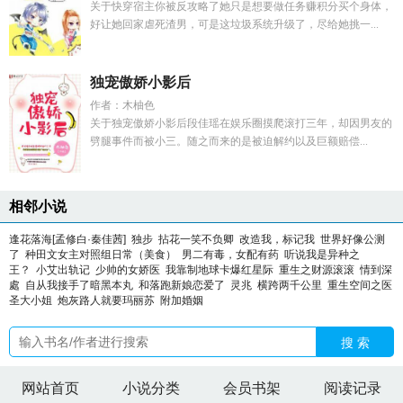
关于快穿宿主你被反攻略了她只是想要做任务赚积分买个身体，
好让她回家虐死渣男，可是这垃圾系统升级了，尽给她挑一...
独宠傲娇小影后
作者：木柚色
关于独宠傲娇小影后段佳瑶在娱乐圈摸爬滚打三年，却因男友的
劈腿事件而被小三。随之而来的是被迫解约以及巨额赔偿...
相邻小说
逢花落海[孟修白·秦佳茜]
独步
拈花一笑不负卿
改造我，标记我
世界好像公测
了
种田文女主对照组日常（美食）
男二有毒，女配有药
听说我是异种之
王？
小艾出轨记
少帅的女娇医
我靠制地球卡爆红星际
重生之财源滚滚
情到深
處
自从我接手了暗黑本丸
和落跑新娘恋爱了
灵兆
横跨两千公里
重生空间之医
圣大小姐
炮灰路人就要玛丽苏
附加婚姻
搜 索
网站首页
小说分类
会员书架
阅读记录