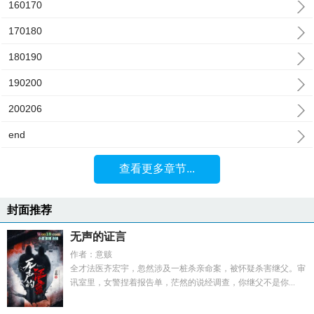
160170
170180
180190
190200
200206
end
查看更多章节...
封面推荐
无声的证言
作者：意赅
全才法医齐宏宇，忽然涉及一桩杀亲命案，被怀疑杀害继父。审
讯室里，女警捏着报告单，茫然的说经调查，你继父不是你...