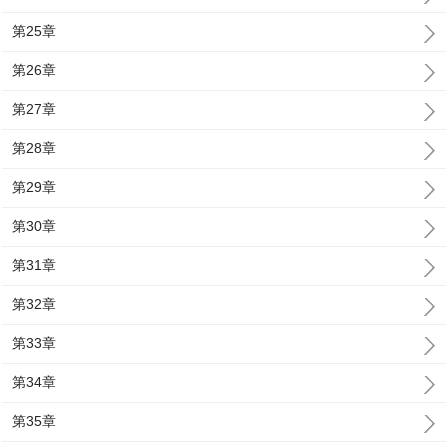
第25章
第26章
第27章
第28章
第29章
第30章
第31章
第32章
第33章
第34章
第35章