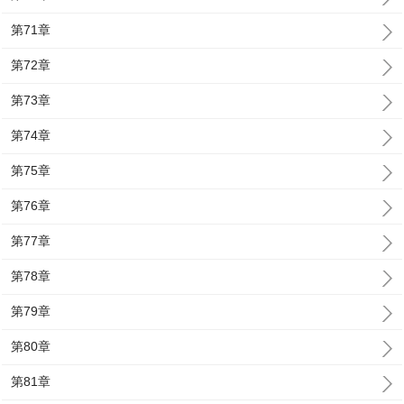
第71章
第72章
第73章
第74章
第75章
第76章
第77章
第78章
第79章
第80章
第81章