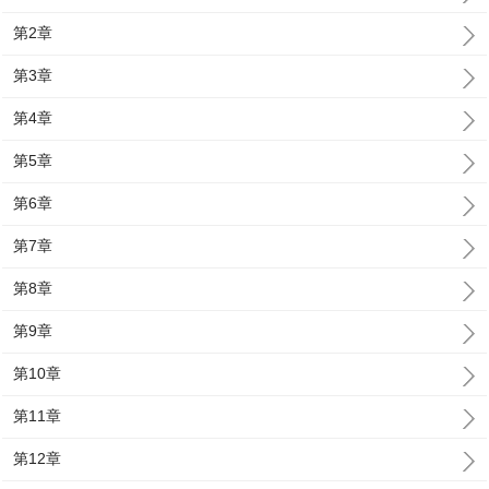
第2章
第3章
第4章
第5章
第6章
第7章
第8章
第9章
第10章
第11章
第12章