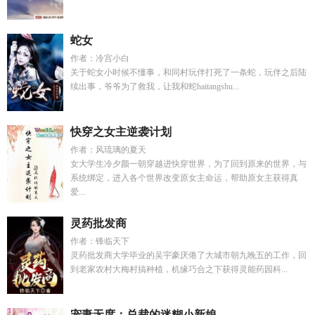
蛇女
作者：冷宫小白
关于蛇女小时候不懂事，和同村玩伴打死了一条蛇，玩伴之后陆
续出事，爷爷为了救我，让我和蛇haitangshu...
快穿之女主逆袭计划
作者：风琉璃的夏天
女大学生冷夕颜一朝穿越进快穿世界，为了回到原来的世界，与
系统绑定，进入各个世界改变原女主命运，帮助原女主获得真
爱...
灵药批发商
作者：锋临天下
灵药批发商大学毕业的吴宇豪厌倦了大城市朝九晚五的工作，回
到老家农村大梅村搞种植，机缘巧合之下获得灵能药园科...
宠妻无度：总裁的迷糊小新娘