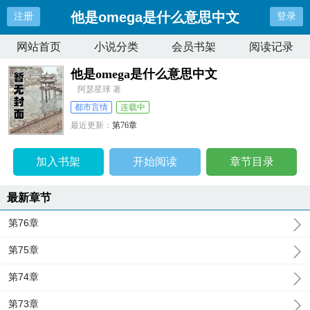
他是omega是什么意思中文
注册
登录
网站首页
小说分类
会员书架
阅读记录
他是omega是什么意思中文
阿瑟星球 著
都市言情
连载中
最近更新：
第76章
更新时间：
2025-02-25 05:02:38
加入书架
开始阅读
章节目录
最新章节
第76章
第75章
第74章
第73章