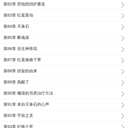
第82章 冥他想回炉重造
第83章 红鸾星动
第84章 天诛石
第85章 断魂崖
第86章 在生神骨花
第87章 红鸾偷偷下界
第88章 担架的由来
第89章 凤醒了
第90章 曦瑶的另类治疗方法
第91章 来自天诛石的心声
第92章 宇宙之灵
第93章 纪衡之死