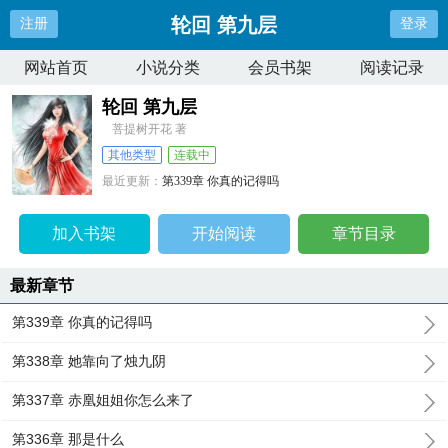
轮回 第九层
注册
登录
网站首页
小说分类
会员书架
阅读记录
轮回 第九层
菩提树开花 著
其他类型
连载中
最近更新：
第339章 你真的记得吗
更新时间：
2025-10-04 15:48:31
加入书架
开始阅读
章节目录
最新章节
第339章 你真的记得吗
第338章 她靠向了烛九阴
第337章 赤凰姐姐你怎么来了
第336章 那是什么