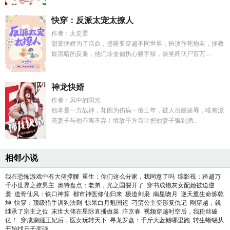
快穿：反派太宠太撩人
作者：太史婴
甜宠病娇为了活命，盛暖要穿越不同世界，扮演作死炮灰，拯救
最黑暗的反派，他们冷血偏执心狠手辣，谈笑间伏尸百万...
神龙快婿
作者：风中的阳光
他本是一方战神，却因为伤病一傻三年，被人百般凌辱，唯有漂
亮妻子与他不离不弃！情敌千方百计把他妻子骗到酒...
相邻小说
我在恐怖游戏中有大佬撑腰
重生：你们这么分家，我同意了吗
综影视：跨越万
千小世界之撩男主
奥特盘点：老弟，光之国裂开了
穿书成炮灰女配她被迫逆
袭
道骨仙风：铁口神算
都市神医修仙归来
极道剑枭
南星吻月
逆天重生命炼乾
坤
快穿：顶级猎手训狗法则
惊呆白月魁国运
刁蛮公主变形复仇记
刚穿越，就
继承了宗主之位
末世大佬在星际直播做菜
汴京春
视频穿越时空后，我粉丝破
亿！
穿成瘸腿王妃后，医女玩转天下
寻龙罗盘：千斤大蓝鳍哪里跑
转生蜥蜴从
开始找乐子变强