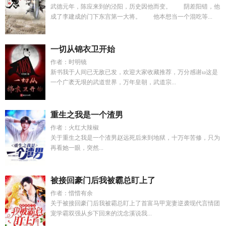
武德元年，陈应来到的泾阳，历史因他而变。 阴差阳错，他
成了李建成的门下东宫第一大将。 他本想当一个混吃等...
一切从锦衣卫开始
作者：时明镜
新书我于人间已无敌已发，欢迎大家收藏推荐，万分感谢ω这是
一个广袤无垠的武道世界，万年皇朝，武道宗...
重生之我是一个渣男
作者：火红大辣椒
关于重生之我是一个渣男赵远死后来到地狱，十万年苦修，只为
再看她一眼，突然...
被接回豪门后我被霸总盯上了
作者：惜惜有余
关于被接回豪门后我被霸总盯上了首富马甲宠妻逆袭现代言情团
宠学霸双强从乡下回来的沈念溪说我...