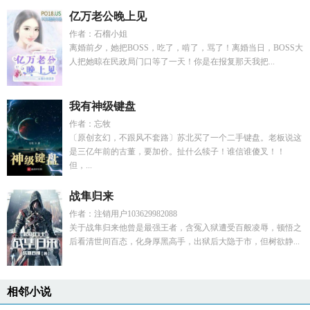
亿万老公晚上见
作者：石榴小姐
离婚前夕，她把BOSS，吃了，啃了，骂了！离婚当日，BOSS大
人把她晾在民政局门口等了一天！你是在报复那天我把...
我有神级键盘
作者：忘牧
〔原创玄幻，不跟风不套路〕苏北买了一个二手键盘。老板说这
是三亿年前的古董，要加价。扯什么犊子！谁信谁傻叉！！
但，...
战隼归来
作者：注销用户103629982088
关于战隼归来他曾是最强王者，含冤入狱遭受百般凌辱，顿悟之
后看清世间百态，化身厚黑高手，出狱后大隐于市，但树欲静...
相邻小说