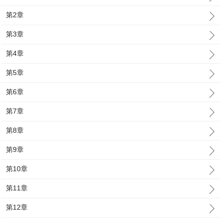
第2章
第3章
第4章
第5章
第6章
第7章
第8章
第9章
第10章
第11章
第12章