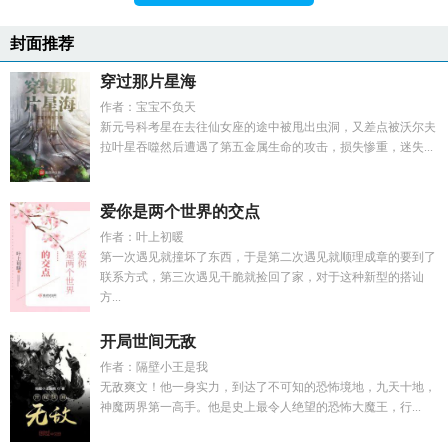
封面推荐
穿过那片星海
作者：宝宝不负天
新元号科考星在去往仙女座的途中被甩出虫洞，又差点被沃尔夫
拉叶星吞噬然后遭遇了第五金属生命的攻击，损失惨重，迷失...
爱你是两个世界的交点
作者：叶上初暖
第一次遇见就撞坏了东西，于是第二次遇见就顺理成章的要到了
联系方式，第三次遇见干脆就捡回了家，对于这种新型的搭讪
方...
开局世间无敌
作者：隔壁小王是我
无敌爽文！他一身实力，到达了不可知的恐怖境地，九天十地，
神魔两界第一高手。他是史上最令人绝望的恐怖大魔王，行...