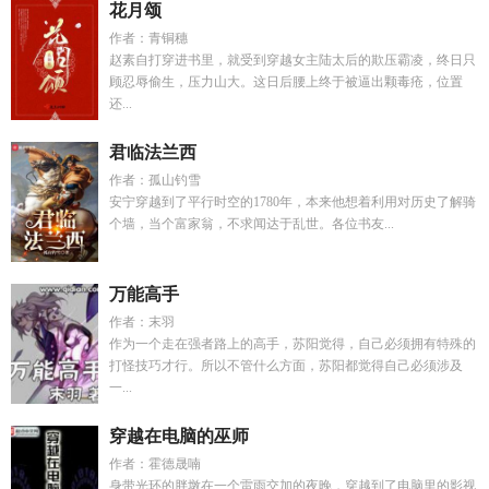
花月颂
作者：青铜穗
赵素自打穿进书里，就受到穿越女主陆太后的欺压霸凌，终日只
顾忍辱偷生，压力山大。这日后腰上终于被逼出颗毒疮，位置
还...
君临法兰西
作者：孤山钓雪
安宁穿越到了平行时空的1780年，本来他想着利用对历史了解骑
个墙，当个富家翁，不求闻达于乱世。各位书友...
万能高手
作者：末羽
作为一个走在强者路上的高手，苏阳觉得，自己必须拥有特殊的
打怪技巧才行。所以不管什么方面，苏阳都觉得自己必须涉及
一...
穿越在电脑的巫师
作者：霍德晟喃
身带光环的胖墩在一个雷雨交加的夜晚，穿越到了电脑里的影视