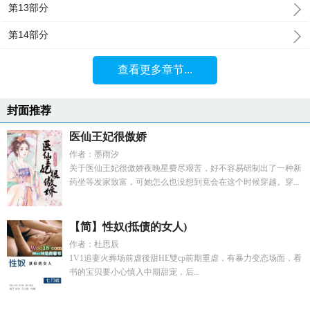
第13部分
第14部分
查看更多章节...
封面推荐
医仙王妃很傲娇
作者：墨雨汐
关于医仙王妃很傲娇夜晚星费尽艰苦，好不容易研制出了一种新
药坐等发家致富，可她怎么也没想到竟会在这个时候穿越。穿...
【简】性奴(抵债的女人)
作者：杜思辰
1V1追妻火葬场前虐後甜HE雙cp前期重虐，有暴力变态场面，看
书的宝贝要小心慎入中期甜宠，后...