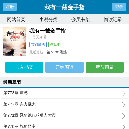
我有一截金手指
注册
登录
网站首页
小说分类
会员书架
阅读记录
我有一截金手指
月天真 著
玄幻魔法
连载中
最近更新：
第773章 震撼
更新时间：
2024-04-12 03:21:40
加入书架
开始阅读
章节目录
最新章节
第773章 震撼
第772章 实力强大
第771章 风华绝代的狠人大帝
第770章 战局转变