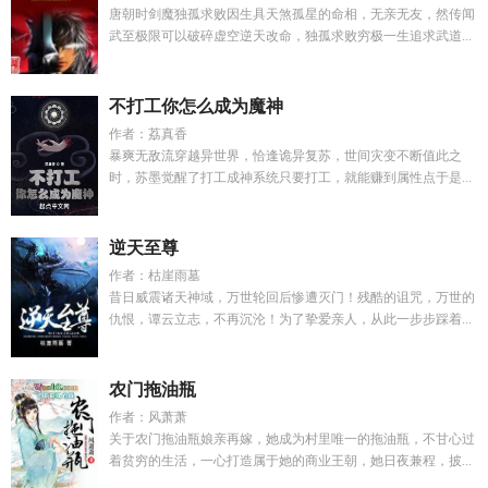
唐朝时剑魔独孤求败因生具天煞孤星的命相，无亲无友，然传闻
武至极限可以破碎虚空逆天改命，独孤求败穷极一生追求武道...
不打工你怎么成为魔神
作者：荔真香
暴爽无敌流穿越异世界，恰逢诡异复苏，世间灾变不断值此之
时，苏墨觉醒了打工成神系统只要打工，就能赚到属性点于是...
逆天至尊
作者：枯崖雨墓
昔日威震诸天神域，万世轮回后惨遭灭门！残酷的诅咒，万世的
仇恨，谭云立志，不再沉沦！为了挚爱亲人，从此一步步踩着...
农门拖油瓶
作者：风萧萧
关于农门拖油瓶娘亲再嫁，她成为村里唯一的拖油瓶，不甘心过
着贫穷的生活，一心打造属于她的商业王朝，她日夜兼程，披...