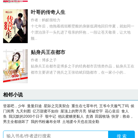
叶哥的传奇人生
作者：蚂蚁很给力
十七年后，他拖着残垣断壁般的身躯低调地回归华夏，就如同一
个漂泊浪子一头扎进了母亲的怀抱，一段让苍天敬畏，让大地
颤...
贴身兵王在都市
作者：博多之子
贴身兵王在都市是博多之子的经典都市言情类作品，贴身兵王在
都市主要讲述了佣兵之王张幼斌归隐都市，在一家小小的...
相邻小说
登基吧，少年
曼曼归途
星际之完美契合
重生在七零年代
王爷今天服气了吗
侯
门闺秀
九天剑图
亿万甜蜜不如你
屋顶上的野月亮
斩破空宇
花心皇后
食人
鱼
我沉默的2000个日子
彀中记
他比蜜糖更黏人
贪酒
田园牧场
快穿：救命，
男主全都崩坏了
我的书粉遍布全球
土地婆今天也在混全勤
搜 索