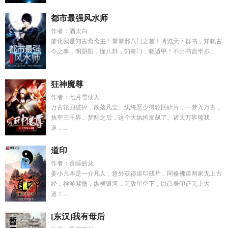
都市最强风水师
作者：酒太白
廖化我是知古斋斋主！堂堂邪八门之首！博览天下群书，知晓古
今之事，明阴阳，懂八卦，知奇门，晓遁甲！不出书斋半步...
狂神魔尊
作者：七月雪仙人
万古轮回破碎，跌落凡尘。纨绔恶少得轮回碎片，一梦入万古，
执宰三千界。梦醒之后，这个大纨绔发飙了。诸天万界颂我
道，...
道印
作者：贪睡的龙
姜小凡本是一介凡人，意外获得道印残片，同修佛道两家无上古
经，神游紫微，纵横银河，无敌星空下，以己身印证无上大
道！...
[东汉]我有母后