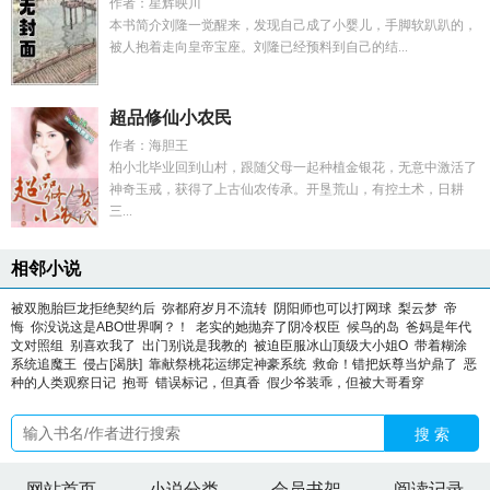
作者：星辉映川
本书简介刘隆一觉醒来，发现自己成了小婴儿，手脚软趴趴的，
被人抱着走向皇帝宝座。刘隆已经预料到自己的结...
超品修仙小农民
作者：海胆王
柏小北毕业回到山村，跟随父母一起种植金银花，无意中激活了
神奇玉戒，获得了上古仙农传承。开垦荒山，有控土术，日耕
三...
相邻小说
被双胞胎巨龙拒绝契约后
弥都府岁月不流转
阴阳师也可以打网球
梨云梦
帝
悔
你没说这是ABO世界啊？！
老实的她抛弃了阴冷权臣
候鸟的岛
爸妈是年代
文对照组
别喜欢我了
出门别说是我教的
被迫臣服冰山顶级大小姐O
带着糊涂
系统追魔王
侵占[渴肤]
靠献祭桃花运绑定神豪系统
救命！错把妖尊当炉鼎了
恶
种的人类观察日记
抱哥
错误标记，但真香
假少爷装乖，但被大哥看穿
搜 索
网站首页
小说分类
会员书架
阅读记录