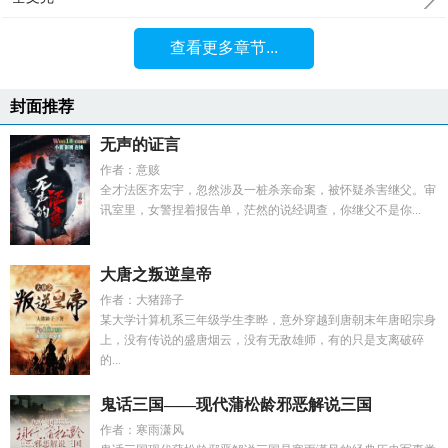
查看更多章节...
封面推荐
无声的证言
作者：意赅
全才法医齐宏宇，忽然涉及一桩杀亲命案，被怀疑杀害继父。审
讯室里，女警捏着报告单，茫然的说经调查，你继父不是你...
大唐之叛逆皇帝
作者：大猪蹄子
某大学计算机系三年级学生李晔，意外穿越到唐朝末年唐昭宗身
上，没有传说的盛唐烟云，没有无敌雄师，有的只是支离破碎
的...
鬼话三国——现代蒲松龄邪恶解说三国
作者：寒雨潇风