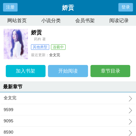
娇贡
注册
登录
网站首页
小说分类
会员书架
阅读记录
娇贡
药杵 著
其他类型
连载中
最近更新：
全文完
更新时间：
2026-07-06 07:21:31
加入书架
开始阅读
章节目录
最新章节
全文完
9599
9095
8590