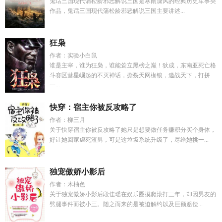
鬼话三国现代蒲松龄邪恶解说三国是寒雨潇风的经典历史军事类
作品，鬼话三国现代蒲松龄邪恶解说三国主要讲述...
狂枭
作者：实验小白鼠
谁是主宰，谁为狂枭，谁能耸立黑榜之巅！狄成，东南亚死亡格
斗赛区彗星崛起的不灭神话，撕裂天网枷锁，邀战天下，打拼
一...
快穿：宿主你被反攻略了
作者：柳三月
关于快穿宿主你被反攻略了她只是想要做任务赚积分买个身体，
好让她回家虐死渣男，可是这垃圾系统升级了，尽给她挑一...
独宠傲娇小影后
作者：木柚色
关于独宠傲娇小影后段佳瑶在娱乐圈摸爬滚打三年，却因男友的
劈腿事件而被小三。随之而来的是被迫解约以及巨额赔偿...