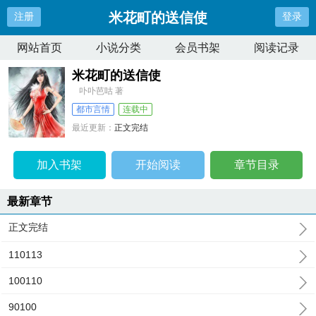
米花町的送信使
注册
登录
网站首页
小说分类
会员书架
阅读记录
米花町的送信使
卟卟芭咕 著
都市言情
连载中
最近更新：
正文完结
更新时间：
2026-07-06 07:20:07
加入书架
开始阅读
章节目录
最新章节
正文完结
110113
100110
90100