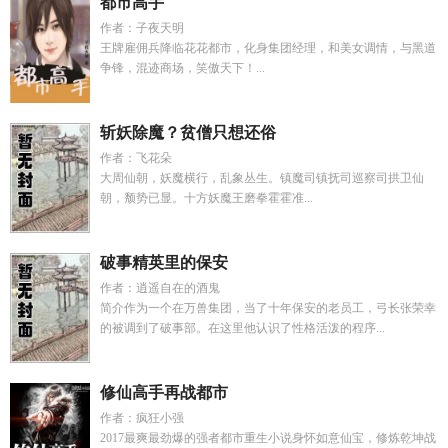
都市高手
作者：子夜天明
王牌雇佣兵降临花花都市，化身集团经理，和美女调情，与黑道
争锋，混迹商场，笑傲天下！...
斩妖除魔？贫僧只想还俗
作者：飞花朵
大周仙朝，妖魔横行，乱象丛生。镇魔司镇抚司巡察司拱卫仙
朝，颓势已显。十方妖魔王磨拳霍霍准...
破事精英里的保安
作者：逍遥自在的酒鬼
简介作为一个在万兽集团，当了十年保安的老员工，弓长张荣幸
的被调到了破事部。在这里他认识了性格活泼的程序...
修仙高手再战都市
作者：疯狂小强
2017最爽最劲爆的强者都市重生小说身怀如意仙宝，修炼乾坤战