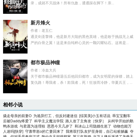
录，成就不灭战体！所有仇敌，通通踩在脚下！亲...
新月烽火
作者：老五仁
通灵剑圣擎烽，他是新月大陆的黑色英雄，他是敢于挑战无上威
严的白骨之翼！这是来自纯粹心灵的一颗闪耀钻石。这将是...
都市极品神瞳
作者：冷血大兵
关于都市极品神瞳退伍后他回归都市，成为女明星的保镖，踏上
复仇路！辱我者，杀！欺我者，死！狂放而冷静，华夏兵王，...
相邻小说
撬走母亲的前妻O
为诡异打工，但反封建迷信
[综英美]小玉有话说
乖宝宝翻车
后被Daddy疼爱了
科学主义魔法学院
路人攻了主角攻［快穿］
从柯学开始的鹅
鸭杀游戏
与君愿为连理枝
恩恩今天几岁了
和冰山上司隐婚生崽了
动物也能万
人迷吗[快穿]
守寡带崽o的亡妻回来了
我将双打队友护至身前，自己站桩躺赢
夺
嫡，但对手是秦皇汉武
散仙在凡间很想家
第三年新婚
当万人嫌反派渣了龙傲天