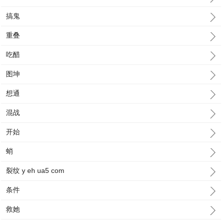
搞鬼
重叠
吃醋
图坤
想通
混战
开始
蛸
裂纹 y eh ua5 com
条件
救她