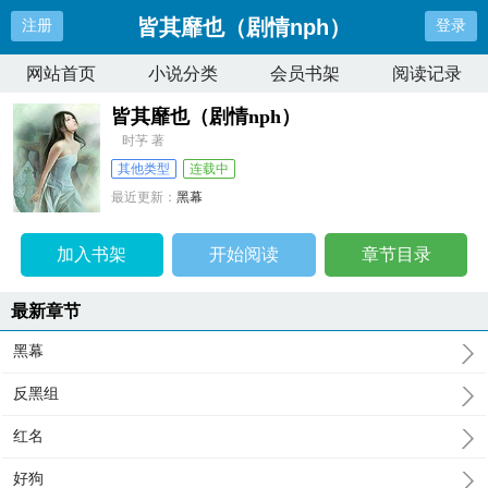
皆其靡也（剧情nph）
注册
登录
网站首页
小说分类
会员书架
阅读记录
皆其靡也（剧情nph）
时芧 著
其他类型
连载中
最近更新：
黑幕
更新时间：
2026-07-30 08:14:25
加入书架
开始阅读
章节目录
最新章节
黑幕
反黑组
红名
好狗