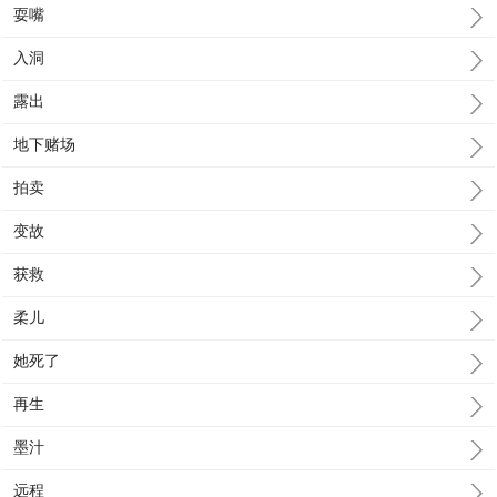
耍嘴
入洞
露出
地下赌场
拍卖
变故
获救
柔儿
她死了
再生
墨汁
远程