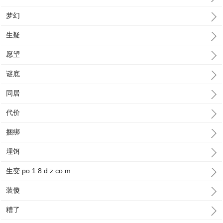
梦幻
生疑
愿望
谜底
同居
代价
捆绑
埋饵
生变 po 1 8 d z co m
装傻
糟了