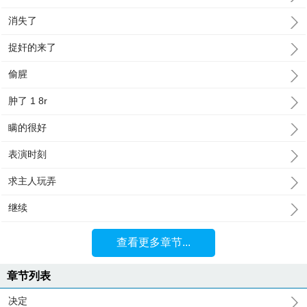
消失了
捉奸的来了
偷腥
肿了 1 8r
瞒的很好
表演时刻
求主人玩弄
继续
查看更多章节...
章节列表
决定