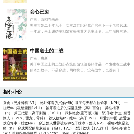
妾心已凉
作者：西园寺果果
男主大婚二十年无子，女主21世纪穿越产房生下一子名唤顾珠。
一年后，皇上赐婚左相嫡女穆南萱为男主正妻。三年后顾珠遇...
中国道士的二战
作者：庚新
关于中国道士的二战起点第四编辑组签约作品一个发生在二战中
的奇幻故事。不是穿越，同样抗日。没有战争，也没有什...
相邻小说
蚕食（兄妹骨科1V1）
艳妇怀春(乱伦偷情h)
世子每天都在被偷家（NPH）
一
往经年（破镜重圆1v1H）
被开发之后的淫乱生活（高H 百合）
异性相吸
（h）
第三把锁（高干剧情，1v1 H）
武林艳史(重写版) (第一部)作者:梦生
媚香
撩人（1v1h，甜宠，骨科）
铁汉娇娃(h)
经年（高干 1v1）
可爱的中国
恋爱游
戏崩坏中（雄竞NP）
穿进兽人世界被各种吃干抹净（兽人 NP）
裸聊对象是老
师（h）
穿成男配的炮灰前妻（高H，1V1）
梨汁软糖【1V1甜H】
挽银河(古言
1v1)
总裁爸爸强制爱（1v1h 父女）
亵渎（西幻NPH）