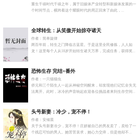
重生千禧时代千禧之年，属于旧媒体产业转型和新媒体发展的一
个时间节点，横跨着这个耀眼时代的周正回来了由此，...
全球转生：从笑傲开始掠夺诸天
作者：简单旋律
两百年前，转生之门降临古蓝星。于是这里全民修炼，人人如
龙！这里每个人从18岁开始转生诸天万界，完成任务，获得奖...
恐怖生存 完结+番外
作者：一只猫猫虫
侨元和三个陌生人一起从神秘空间醒来，却发现他们记忆全失无
法离开。此时，冰冷的声音响起欢迎各位挑战者来到生存空间...
头号新妻：冷少，宠不停！
作者：安倾晨
关于头号新妻冷少，宠不停！庄妍被自己的男友卖了，卖给了一
个残忍可怕的男人。她苦苦哀求，她心力交瘁，但是他却不...