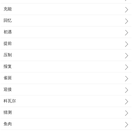
充能
回忆
初遇
提前
压制
报复
雀斑
迎接
科瓦尔
猜测
鱼肉