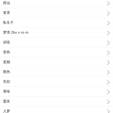
搭讪
笼罩
私生子
梦境 2bx x co m
训练
发热
是她
散热
失踪
香味
盟友
入梦