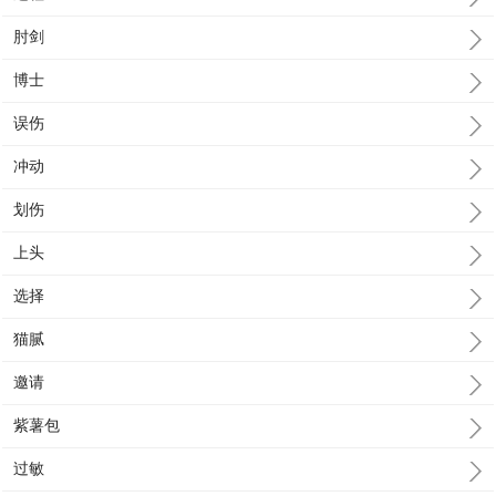
肘剑
博士
误伤
冲动
划伤
上头
选择
猫腻
邀请
紫薯包
过敏