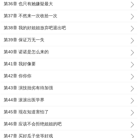
第36章 也只有她嫌疑最大
第37章 不然来一次收拾一次
第38章 我的好姐姐放弃吧退出吧
第39章 保证万无一失
第40章 诺诺是怎么来的
第41章 我好像要
第42章 你你你
第43章 演技拙劣有待加强
第44章 滚滚出医学界
第45章 现在知道害怕了
第46章 应该不会拒绝姐姐的吧
第47章 买好瓜子坐等好戏