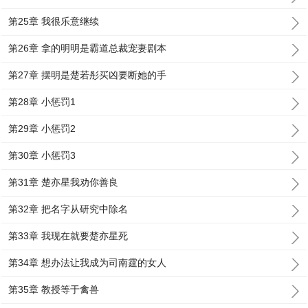
第25章 我很乐意继续
第26章 拿的明明是霸道总裁宠妻剧本
第27章 摆明是楚若彤买凶要断她的手
第28章 小惩罚1
第29章 小惩罚2
第30章 小惩罚3
第31章 楚亦星我劝你善良
第32章 把名字从研究中除名
第33章 我现在就要楚亦星死
第34章 想办法让我成为司南霆的女人
第35章 教授等于禽兽