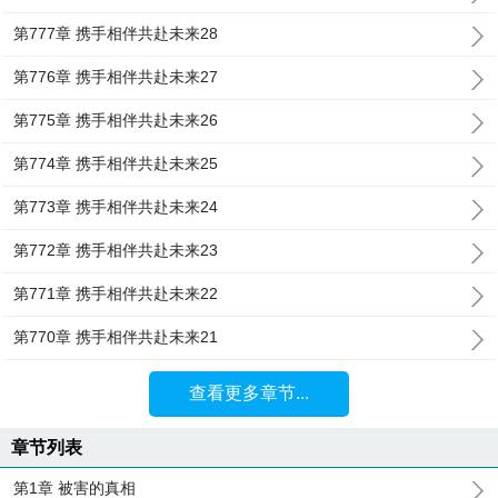
第777章 携手相伴共赴未来28
第776章 携手相伴共赴未来27
第775章 携手相伴共赴未来26
第774章 携手相伴共赴未来25
第773章 携手相伴共赴未来24
第772章 携手相伴共赴未来23
第771章 携手相伴共赴未来22
第770章 携手相伴共赴未来21
查看更多章节...
章节列表
第1章 被害的真相