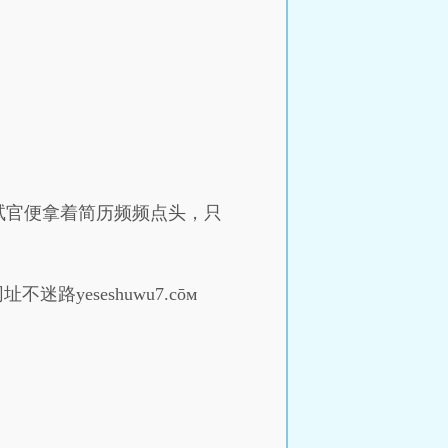
试官便拿着简历频频点头，只
eseshuwu7.cōм