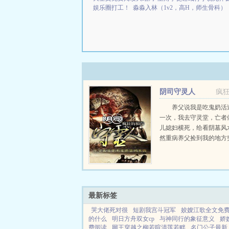
娱乐圈打工！
淼淼入林（1v2，高H，师生骨科）
阴司守灵人
疯
养父说我是吃鬼奶活
一次，我去守灵堂，亡者
儿媳妇横死，给看阴墓风
然重病养父捡到我的地方
了一座有钱的空坟，从此
鬼。...
最新标签
哭大佬死对很
短剧我宫斗冠军
姣嫂江歌全文免
的什么
明日方舟双女cp
与神同行的象征意义
娇
费阅读
网王穿越之柳若暄清莲若畔
名门公子最新