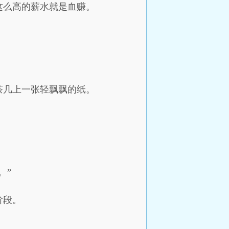
这么高的薪水就是血赚。
茶几上一张轻飘飘的纸。
。”
阶段。