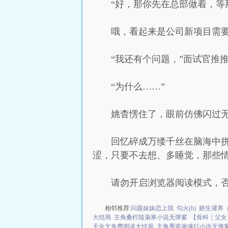
“好，那你先在总部做着，等
哦，看起来是公司新项目需
“我还有个问题，”面试官推
“为什么……”
姚杳愣住了，眼前仿佛闪过
回忆碎成万缕千丝在脑海中
涩，只要不去想、多睡觉，那些
请勿开启浏览器阅读模式，
相邻推荐:
问题妹妹恋上我
勾火(h)
娇生灌养（
大结局
主角桑柠陆枭寒小说无弹窗
【骨科｜父女
天全文免费阅读大结局
主角季瓷谢彧行小说无弹