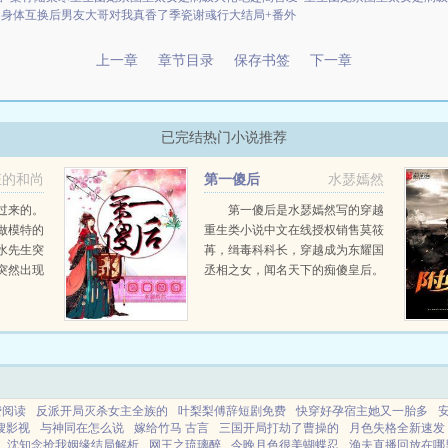
身体互换后男友大哥对我真香了季瓷谢彧行大结局+番外
上一章
章节目录
保存书签
下一章
已完结热门小说推荐
狂的和尚
第一傻后
水瑟嫣然
过来的。
第一傻后是水瑟嫣然写的穿越
做模特的
重生类小说中文在线授权销售莫筱
水先生突
苒，缉毒科科长，穿越成为东耀国
突然出现
丞相之女，闻名天下的痴傻皇后。
我开始撞
大婚之夜，装傻充愣，怒打皇上，
令太后出糗册封贵妃，大闹婚礼，
鸡飞狗跳，打搅皇帝的好事。傻，
就是要傻给你...
费阅读
反派开局灭杀女主全族的
叶梨梨傅辞短剧免费
快穿好孕宿主她又一胎多
嫂影视
与神同在怎么说
嫁给竹马 古言
三国开局打劫了曹操的
月色失格全新速发
沈知念抢我姻缘结局解析
网王之琉璃醉
今晚月色很美蝴蝶忍
渔夫直播回放在哪