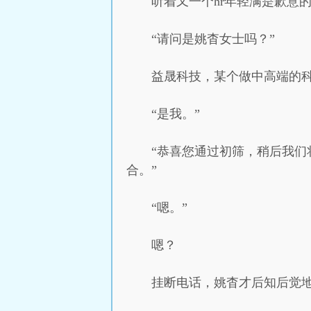
听着又一个hr年轻满是歉意
“请问是姚杳女士吗？”
益晟科技，某个做中高端的
“是我。”
“恭喜您通过初筛，稍后我
合。”
“嗯。”
嗯？
挂断电话，姚杳才后知后觉