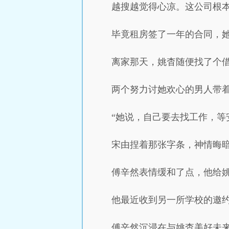
越搜越觉得心凉。这公司根
毕竟租房签了一年的合同，
离家那天，姚杳随便找了个
两个努力讨她欢心的男人带
“她说，自己要去找工作，等
宋由捏着那张字条，神情晦
傅辛然表情缓和了点，他给姚
他最近收到另一所学校的邀
傅辛然沉浸在与姚杳美好未