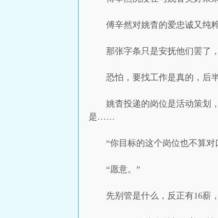
傅辛然对姚杳的爱忠诚又纯
那张字条只是安抚他们罢了
恐怕，要找工作是真的，后
姚杳投递的岗位是活动策划
是……
“你目标的这个岗位也不算对口
“愿意。”
先别管是什么，反正有16薪