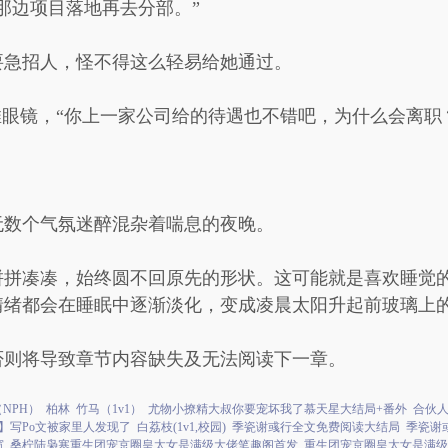
那边项目落地再去分部。”
要急招人，怪不得这么轻易给她通过。
推眼镜，“你上一家公司给的待遇也不错吧，为什么会离职
无数个气氛迷醉混杂着喘息的夜晚。
拼拼凑凑，始终圆不回原先的形状。这可能就是喜欢睡觉
情绪都会在睡眠中逐渐淡化，变成凌晨太阳升起前玻璃上
否则将导致章节内容缺失及无法阅读下一章。
NPH）
柏林
竹马（1v1）
尤物小撩精大叔你要宠坏我了慕天星大结局+番外
合伙人
】写Po文被家里人发现了
白荔枝(1v1,校园)
季瓷谢彧行全文免费阅读大结局
季瓷谢
窗
桑柠陆枭寒重生团宠京圈皇太女是满级大佬笔趣阁首发
重生团宠京圈皇太女是满级