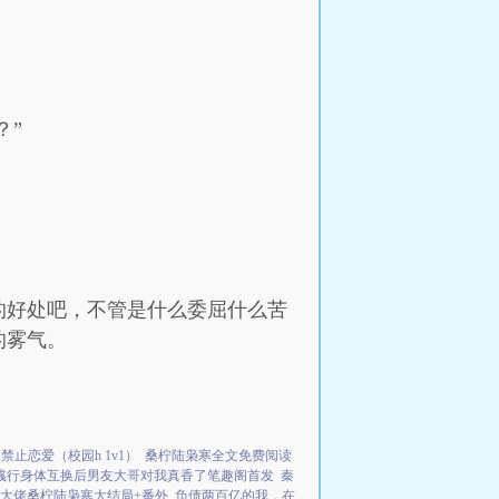
？”
的好处吧，不管是什么委屈什么苦
的雾气。
禁止恋爱（校园h 1v1）
桑柠陆枭寒全文免费阅读
彧行身体互换后男友大哥对我真香了笔趣阁首发
秦
大佬桑柠陆枭寒大结局+番外
负债两百亿的我，在