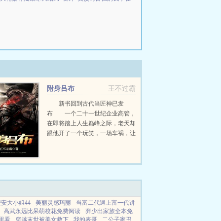
附身吕布
王不过霸
新书回到古代当匠神已发
布 一个二十一世纪企业高管，
在即将踏上人生巅峰之际，老天却
跟他开了一个玩笑，一场车祸，让
他灵魂穿梭时空，附身于气数将
尽，不久之...
安安大小姐44
美丽灵感玛丽
当富二代遇上富一代讲
高武永远比呆萌校花免费阅读
弃少出家族全本免
里看
穿越末世被美女救下
我的表哥
二公子家丑