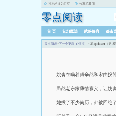
将本站设为首页
收藏笔趣阁
零点阅读
首 页
玄幻魔法
武侠修真
都市
零点阅读
>
下一个更乖（NPH）
> 33 qiuhuanr（第1
姚杳在瞒着傅辛然和宋由投
虽然老东家薄情寡义，让姚
她投了不少简历，都被回绝